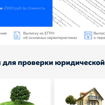
и:
2900 руб. (в стоимость
ение
Выписку из ЕГРН
Выпис
об основных характеристиках
о пер
 для проверки юридической