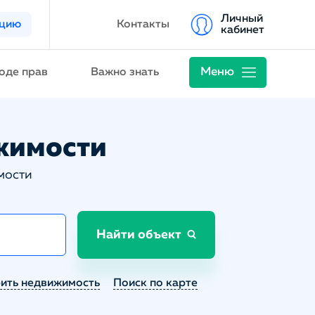
Личный
ацию
Контакты
кабинет
Меню
оде прав
Важно знать
жимости
мости
Найти объект
ить недвижимость
Поиск по карте