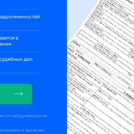
 задолженностей
ается в
лении
судебных дел
сят от загруженности
ючением и выписки