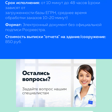
Срок исполнения:
от 10 минут до 48 часов (сроки
зависят от
загруженности базы ЕГРН, среднее время
обработки заказов 10-20 минут)
Формат:
Электронный документ без официальной
подписи Росреестра.
Стоимость выписки "отчета" на здание/сооружение:
850 руб.
Остались
вопросы?
Задайте вопрос нашим
специалистам