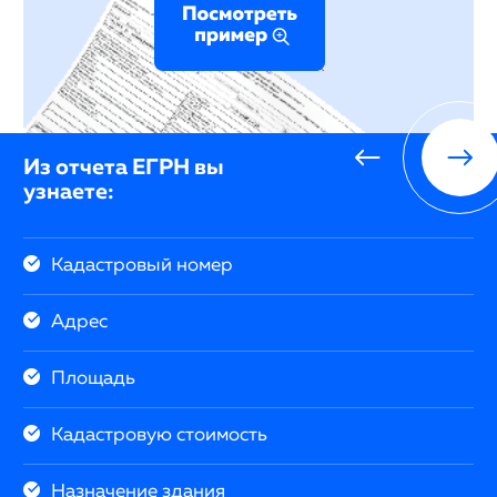
Из отчета ЕГРН вы
узнаете:
Кадастровый номер
Адрес
Площадь
Кадастровую стоимость
Назначение здания