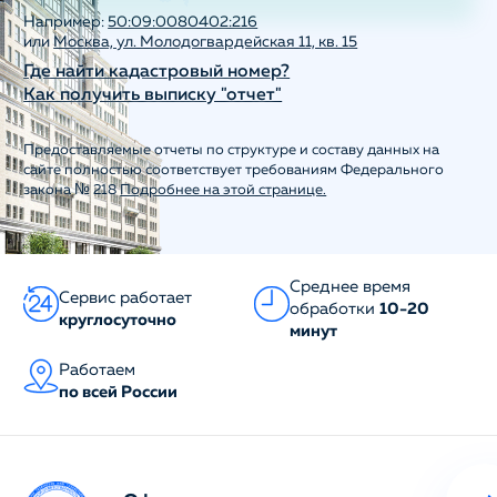
Например:
50:09:0080402:216
или
Москва, ул. Молодогвардейская 11, кв. 15
Где найти кадастровый номер?
Как получить выписку "отчет"
Предоставляемые отчеты по структуре и составу данных на
сайте полностью соответствует требованиям Федерального
закона № 218
Подробнее на этой странице.
Среднее время
Сервис работает
обработки
10-20
круглосуточно
минут
Работаем
по всей России