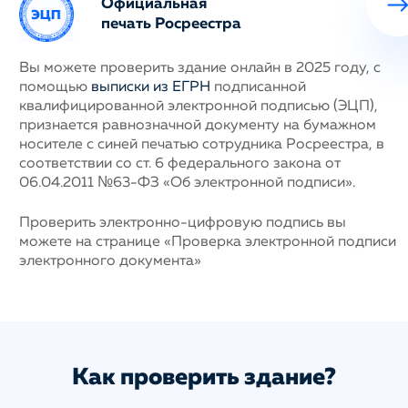
Официальная
печать Росреестра
ных
Вы можете проверить здание онлайн в 2025 году, с
Н
помощью
выписки из ЕГРН
подписанной
с
му
квалифицированной электронной подписью (ЭЦП),
п
признается равнозначной документу на бумажном
г
носителе с синей печатью сотрудника Росреестра, в
у
соответствии со ст. 6 федерального закона от
н
06.04.2011 №63-ФЗ «Об электронной подписи».
д
п
с
ис
Проверить электронно-цифровую подпись вы
а
можете на странице «Проверка электронной подписи
электронного документа»
Как проверить здание?