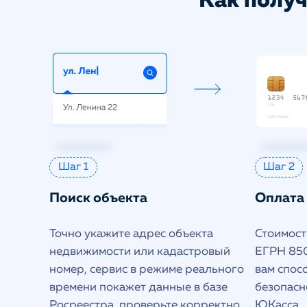
Как получ
Шаг 1
Шаг 2
Поиск объекта
Оплата
Точно укажите адрес объекта
Стоимость
недвижимости или кадастровый
ЕГРН 850
номер, сервис в режиме реального
вам спос
времени покажет данные в базе
безопасн
Росреестра, проверьте корректно
ЮКасса.