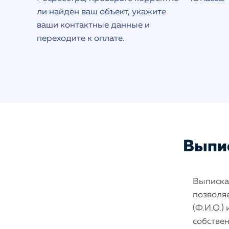
ли найден ваш объект, укажите
ваши контактные данные и
переходите к оплате.
Выпис
Выписка 
позволяе
(Ф.И.О.)
собстве