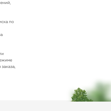
чений,
иска по
на
ти
режиме
 заказа,