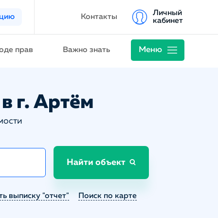
Личный
ацию
Контакты
кабинет
Меню
оде прав
Важно знать
в г. Артём
мости
Найти объект
ть выписку "отчет"
Поиск по карте