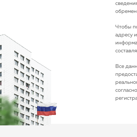
сведения
обремене
Чтобы по
адресу 
информа
составля
Все дан
предост
реальног
согласно
регистр