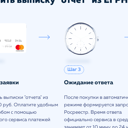
ить выписку "отчет" из ЕГРН 
Шаг 3
 заявки
Ожидание ответа
 выписки "отчета" из
После покупки в автоматич
 руб. Оплатите удобным
режиме формируется запро
обом с помощью
Росреестр. Время ответа
ого сервиса платежей
официально сервиса в сре
занимает от 10 мину до 24 