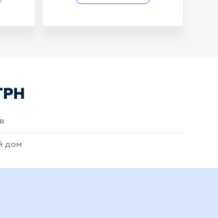
ГРН
в
й дом