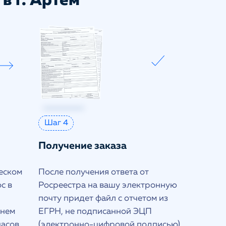
в г. Артём
Шаг 4
Получение заказа
еском
После получения ответа от
с в
Росреестра на вашу электронную
почту придет файл с отчетом из
днем
ЕГРН, не подписанной ЭЦП
часов
(электронно-цифровой подписью)