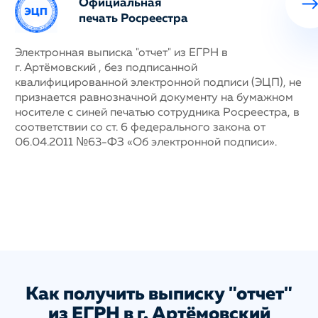
Официальная
печать Росреестра
ных
Электронная выписка "отчет" из ЕГРН в
Н
г. Артёмовский , без подписанной
с
му
квалифицированной электронной подписи (ЭЦП), не
п
признается равнозначной документу на бумажном
г
носителе с синей печатью сотрудника Росреестра, в
у
соответствии со ст. 6 федерального закона от
н
06.04.2011 №63-ФЗ «Об электронной подписи».
д
п
с
ис
а
Как получить выписку "отчет"
из ЕГРН в г. Артёмовский