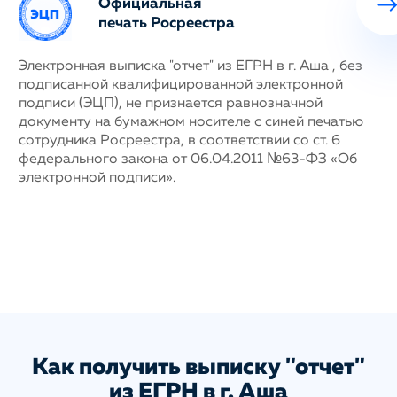
Официальная
печать Росреестра
ных
Электронная выписка "отчет" из ЕГРН в г. Аша , без
Н
подписанной квалифицированной электронной
с
му
подписи (ЭЦП), не признается равнозначной
п
документу на бумажном носителе с синей печатью
г
сотрудника Росреестра, в соответствии со ст. 6
у
федерального закона от 06.04.2011 №63-ФЗ «Об
н
электронной подписи».
д
п
с
ис
а
Как получить выписку "отчет"
из ЕГРН в г. Аша