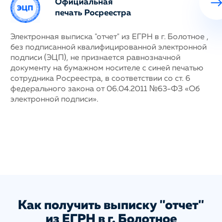
Официальная
печать Росреестра
ных
Электронная выписка "отчет" из ЕГРН в г. Болотное ,
Н
без подписанной квалифицированной электронной
с
му
подписи (ЭЦП), не признается равнозначной
п
документу на бумажном носителе с синей печатью
г
сотрудника Росреестра, в соответствии со ст. 6
у
федерального закона от 06.04.2011 №63-ФЗ «Об
н
электронной подписи».
д
п
с
ис
а
Как получить выписку "отчет"
из ЕГРН в г. Болотное