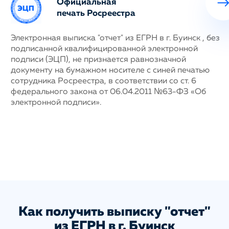
Официальная
печать Росреестра
ных
Электронная выписка "отчет" из ЕГРН в г. Буинск , без
Н
подписанной квалифицированной электронной
с
му
подписи (ЭЦП), не признается равнозначной
п
документу на бумажном носителе с синей печатью
г
сотрудника Росреестра, в соответствии со ст. 6
у
федерального закона от 06.04.2011 №63-ФЗ «Об
н
электронной подписи».
д
п
с
ис
а
Как получить выписку "отчет"
из ЕГРН в г. Буинск