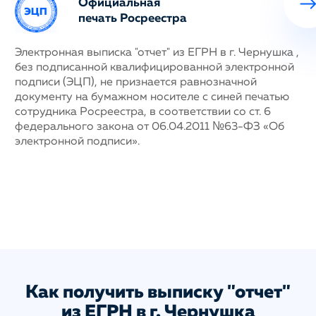
Официальная
печать Росреестра
ных
Электронная выписка "отчет" из ЕГРН в г. Чернушка ,
Н
без подписанной квалифицированной электронной
с
му
подписи (ЭЦП), не признается равнозначной
п
документу на бумажном носителе с синей печатью
г
сотрудника Росреестра, в соответствии со ст. 6
у
федерального закона от 06.04.2011 №63-ФЗ «Об
н
электронной подписи».
д
п
с
ис
а
Как получить выписку "отчет"
из ЕГРН в г. Чернушка