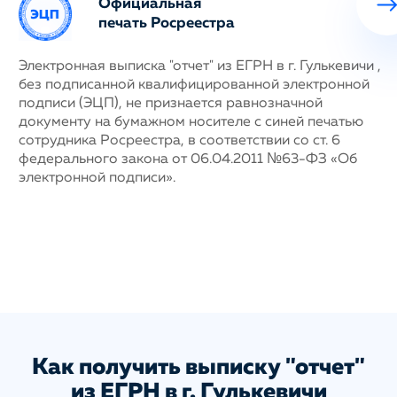
Официальная
печать Росреестра
ных
Электронная выписка "отчет" из ЕГРН в г. Гулькевичи ,
Н
без подписанной квалифицированной электронной
с
му
подписи (ЭЦП), не признается равнозначной
п
документу на бумажном носителе с синей печатью
г
сотрудника Росреестра, в соответствии со ст. 6
у
федерального закона от 06.04.2011 №63-ФЗ «Об
н
электронной подписи».
д
п
с
ис
а
Как получить выписку "отчет"
из ЕГРН в г. Гулькевичи