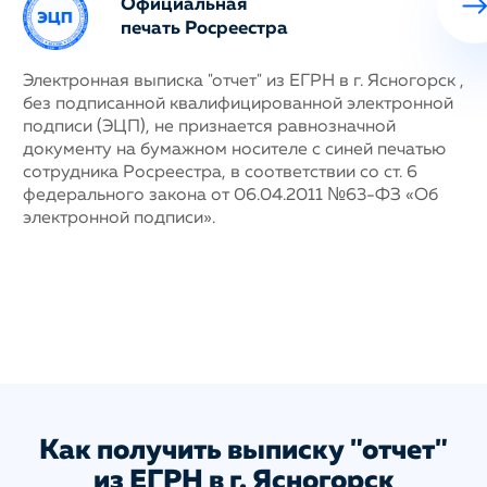
Официальная
печать Росреестра
ных
Электронная выписка "отчет" из ЕГРН в г. Ясногорск ,
Н
без подписанной квалифицированной электронной
с
му
подписи (ЭЦП), не признается равнозначной
п
документу на бумажном носителе с синей печатью
г
сотрудника Росреестра, в соответствии со ст. 6
у
федерального закона от 06.04.2011 №63-ФЗ «Об
н
электронной подписи».
д
п
с
ис
а
Как получить выписку "отчет"
из ЕГРН в г. Ясногорск