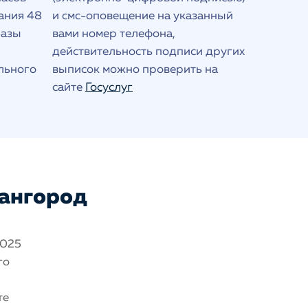
ания 48
и смс-оповещение на указанный
базы
вами номер телефона,
действительность подписи других
льного
выписок можно проверить на
сайте
Госуслуг
вангород
2025
го
те