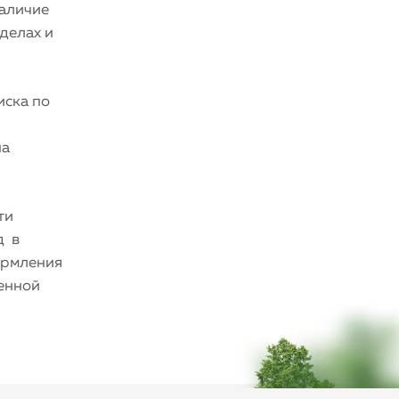
наличие
делах и
иска по
на
ти
д в
ормления
венной