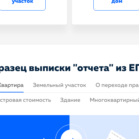
участок
дом
разец выписки "отчета" из Е
Квартира
Земельный участок
О переходе пра
стровая стоимость
Здание
Многоквартирны