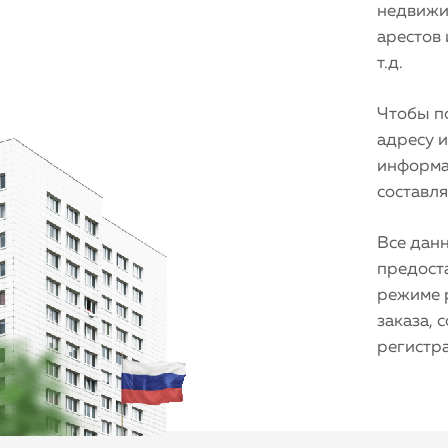
недвижим
арестов
т.д.
Чтобы по
адресу 
информа
составля
Все дан
предост
режиме 
заказа, 
регистр