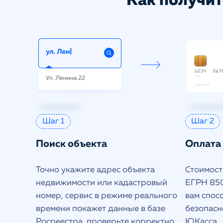
Как получит
Шаг 1
Шаг 2
Поиск объекта
Оплата
Точно укажите адрес объекта
Стоимость
недвижимости или кадастровый
ЕГРН 850
номер, сервис в режиме реального
вам спос
времени покажет данные в базе
безопасн
Росреестра, проверьте корректно
ЮКасса.