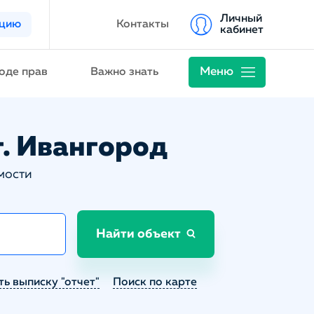
Личный
ацию
Контакты
кабинет
Меню
оде прав
Важно знать
г. Ивангород
мости
Найти объект
ть выписку "отчет"
Поиск по карте