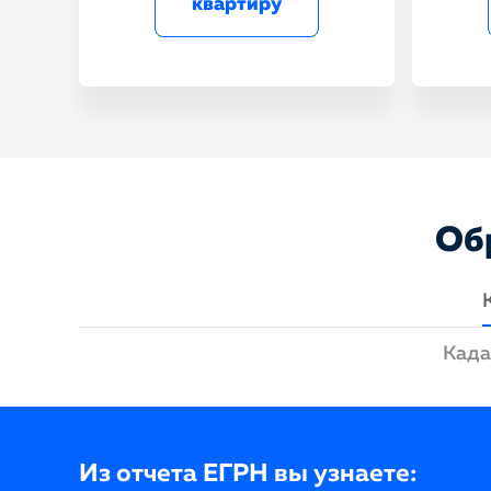
квартиру
Об
Када
Из отчета ЕГРН вы узнаете: