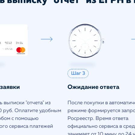
ь выписку "отчет" из ЕГРН в 
Шаг 3
 заявки
Ожидание ответа
 выписки "отчета" из
После покупки в автоматич
 руб. Оплатите удобным
режиме формируется запро
обом с помощью
Росреестр. Время ответа
ого сервиса платежей
официально сервиса в сре
занимает от 10 мину до 24 