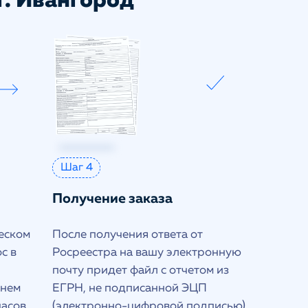
г. Ивангород
Шаг 4
Получение заказа
еском
После получения ответа от
с в
Росреестра на вашу электронную
почту придет файл с отчетом из
днем
ЕГРН, не подписанной ЭЦП
часов
(электронно-цифровой подписью)