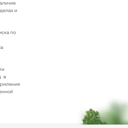
наличие
делах и
иска по
на
ти
д в
ормления
венной