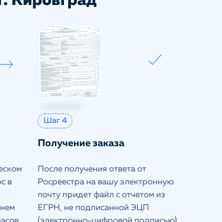
г. Кировград
Шаг 4
Получение заказа
еском
После получения ответа от
с в
Росреестра на вашу электронную
почту придет файл с отчетом из
днем
ЕГРН, не подписанной ЭЦП
часов
(электронно-цифровой подписью)