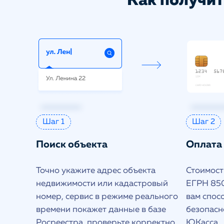
Как получит
Шаг 1
Шаг 2
Поиск объекта
Оплата
Точно укажите адрес объекта
Стоимость
недвижимости или кадастровый
ЕГРН 850
номер, сервис в режиме реального
вам спос
времени покажет данные в базе
безопасн
Росреестра, проверьте корректно
ЮКасса.