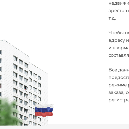
недвижим
арестов
т.д.
Чтобы по
адресу 
информа
составля
Все дан
предост
режиме 
заказа, 
регистр