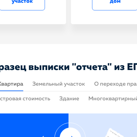
участок
дом
разец выписки "отчета" из Е
Квартира
Земельный участок
О переходе пра
стровая стоимость
Здание
Многоквартирны