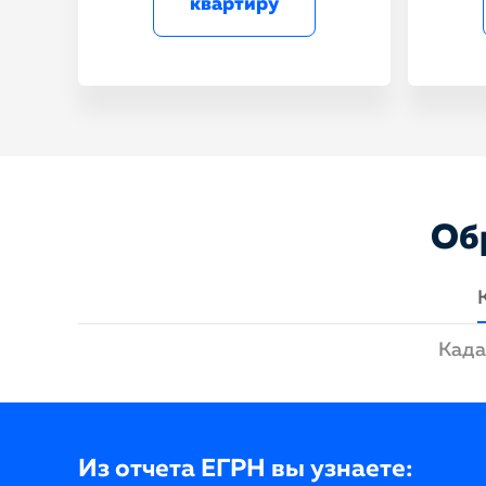
квартиру
Об
Када
Из отчета ЕГРН вы узнаете: