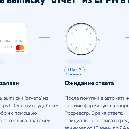
ь выписку "отчет" из ЕГРН в 
Шаг 3
 заявки
Ожидание ответа
 выписки "отчета" из
После покупки в автоматич
 руб. Оплатите удобным
режиме формируется запро
обом с помощью
Росреестр. Время ответа
ого сервиса платежей
официально сервиса в сре
занимает от 10 мину до 24 