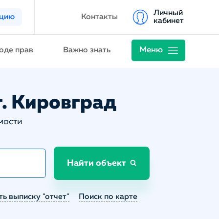
Личный
ацию
Контакты
кабинет
Меню
оде прав
Важно знать
г. Кировград
мости
Найти объект
ть выписку "отчет"
Поиск по карте