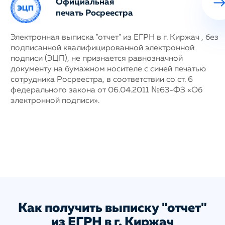
Официальная
печать Росреестра
ных
Электронная выписка "отчет" из ЕГРН в г. Киржач , без
Н
подписанной квалифицированной электронной
с
му
подписи (ЭЦП), не признается равнозначной
п
документу на бумажном носителе с синей печатью
г
сотрудника Росреестра, в соответствии со ст. 6
у
федерального закона от 06.04.2011 №63-ФЗ «Об
н
электронной подписи».
д
п
с
ис
а
Как получить выписку "отчет"
из ЕГРН в г. Киржач