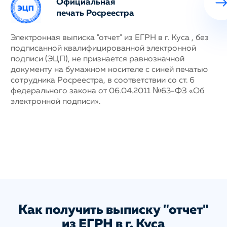
Официальная
печать Росреестра
ных
Электронная выписка "отчет" из ЕГРН в г. Куса , без
Н
подписанной квалифицированной электронной
с
му
подписи (ЭЦП), не признается равнозначной
п
документу на бумажном носителе с синей печатью
г
сотрудника Росреестра, в соответствии со ст. 6
у
федерального закона от 06.04.2011 №63-ФЗ «Об
н
электронной подписи».
д
п
с
ис
а
Как получить выписку "отчет"
из ЕГРН в г. Куса