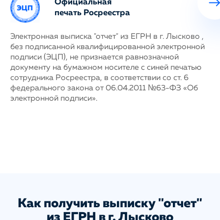
Официальная
печать Росреестра
ных
Электронная выписка "отчет" из ЕГРН в г. Лысково ,
Н
без подписанной квалифицированной электронной
с
му
подписи (ЭЦП), не признается равнозначной
п
документу на бумажном носителе с синей печатью
г
сотрудника Росреестра, в соответствии со ст. 6
у
федерального закона от 06.04.2011 №63-ФЗ «Об
н
электронной подписи».
д
п
с
ис
а
Как получить выписку "отчет"
из ЕГРН в г. Лысково