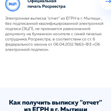
Официальная
печать Росреестра
ных
Электронная выписка "отчет" из ЕГРН в г. Мытищи ,
Н
без подписанной квалифицированной электронной
с
му
подписи (ЭЦП), не признается равнозначной
п
документу на бумажном носителе с синей печатью
г
сотрудника Росреестра, в соответствии со ст. 6
у
федерального закона от 06.04.2011 №63-ФЗ «Об
н
электронной подписи».
д
п
с
ис
а
Как получить выписку "отчет"
из ЕГРН в г. Мытищи