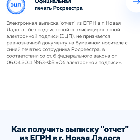
Официальная
печать Росреестра
ных
Электронная выписка "отчет" из ЕГРН в г. Новая
Н
Ладога , без подписанной квалифицированной
с
му
электронной подписи (ЭЦП), не признается
п
равнозначной документу на бумажном носителе с
г
синей печатью сотрудника Росреестра, в
у
соответствии со ст. 6 федерального закона от
н
06.04.2011 №63-ФЗ «Об электронной подписи».
д
п
с
ис
а
Как получить выписку "отчет"
из ЕГРН в г. Новая Ладога