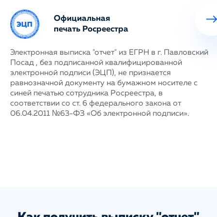
Официальная
печать Росреестра
ных
Электронная выписка "отчет" из ЕГРН в г. Павловский
Н
Посад , без подписанной квалифицированной
с
му
электронной подписи (ЭЦП), не признается
п
равнозначной документу на бумажном носителе с
г
синей печатью сотрудника Росреестра, в
у
соответствии со ст. 6 федерального закона от
н
06.04.2011 №63-ФЗ «Об электронной подписи».
д
п
с
ис
а