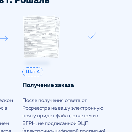
в г. Рошаль
Шаг 4
Получение заказа
еском
После получения ответа от
с в
Росреестра на вашу электронную
почту придет файл с отчетом из
днем
ЕГРН, не подписанной ЭЦП
часов
(электронно-цифровой подписью)