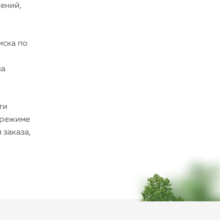
чений,
иска по
на
ти
 режиме
 заказа,