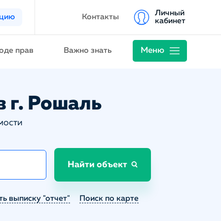
Личный
ацию
Контакты
кабинет
Меню
оде прав
Важно знать
в г. Рошаль
мости
Найти объект
ть выписку "отчет"
Поиск по карте