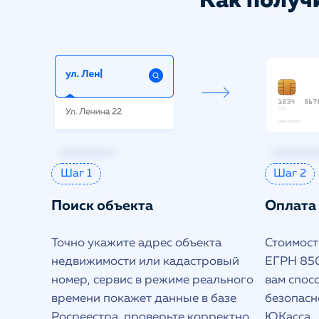
Как получи
Шаг 1
Шаг 2
Поиск объекта
Оплата
Точно укажите адрес объекта
Стоимость
недвижимости или кадастровый
ЕГРН 850
номер, сервис в режиме реального
вам спос
времени покажет данные в базе
безопасн
Росреестра, проверьте корректно
ЮКасса.