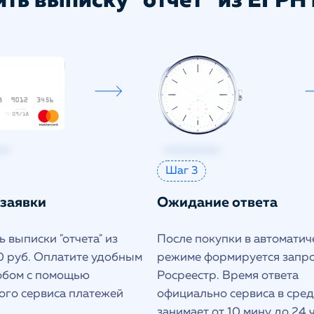
ть выписку "отчет" из ЕГРН 
Шаг 3
 заявки
Ожидание ответа
 выписки "отчета" из
После покупки в автоматич
 руб. Оплатите удобным
режиме формируется запро
обом с помощью
Росреестр. Время ответа
ого сервиса платежей
официально сервиса в сре
занимает от 10 мину до 24 