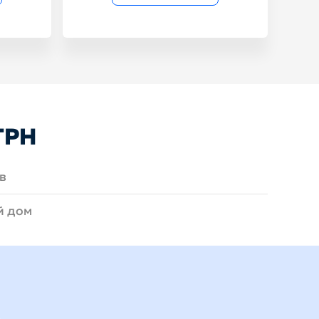
ГРН
в
й дом