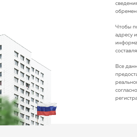
сведения
обремене
Чтобы по
адресу 
информа
составля
Все дан
предост
реальног
согласно
регистр