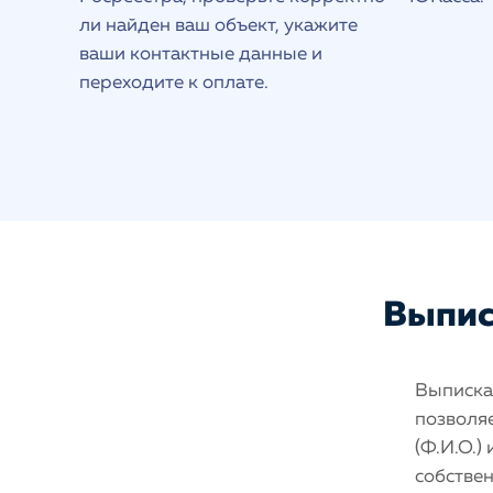
ли найден ваш объект, укажите
ваши контактные данные и
переходите к оплате.
Выписк
Выписка 
позволяе
(Ф.И.О.)
собстве