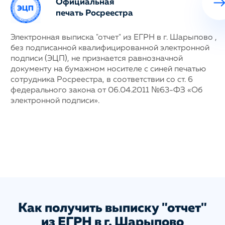
Официальная
печать Росреестра
ных
Электронная выписка "отчет" из ЕГРН в г. Шарыпово ,
Н
без подписанной квалифицированной электронной
с
му
подписи (ЭЦП), не признается равнозначной
п
документу на бумажном носителе с синей печатью
г
сотрудника Росреестра, в соответствии со ст. 6
у
федерального закона от 06.04.2011 №63-ФЗ «Об
н
электронной подписи».
д
п
с
ис
а
Как получить выписку "отчет"
из ЕГРН в г. Шарыпово