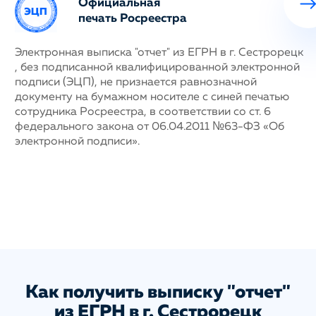
Официальная
печать Росреестра
ных
Электронная выписка "отчет" из ЕГРН в г. Сестрорецк
Н
, без подписанной квалифицированной электронной
с
му
подписи (ЭЦП), не признается равнозначной
п
документу на бумажном носителе с синей печатью
г
сотрудника Росреестра, в соответствии со ст. 6
у
федерального закона от 06.04.2011 №63-ФЗ «Об
н
электронной подписи».
д
п
с
ис
а
Как получить выписку "отчет"
из ЕГРН в г. Сестрорецк