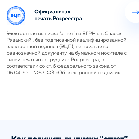
Официальная
печать Росреестра
ных
Электронная выписка "отчет" из ЕГРН в г. Спасск-
Н
Рязанский , без подписанной квалифицированной
с
му
электронной подписи (ЭЦП), не признается
п
равнозначной документу на бумажном носителе с
г
синей печатью сотрудника Росреестра, в
у
соответствии со ст. 6 федерального закона от
н
06.04.2011 №63-ФЗ «Об электронной подписи».
д
п
с
ис
а