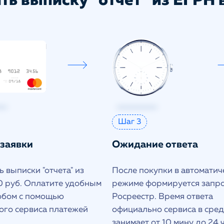
ть выписку "отчет" из ЕГРН в
Шаг 3
 заявки
Ожидание ответа
 выписки "отчета" из
После покупки в автоматич
 руб. Оплатите удобным
режиме формируется запро
обом с помощью
Росреестр. Время ответа
ого сервиса платежей
официально сервиса в сре
занимает от 10 мину до 24 