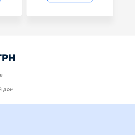
ГРН
в
й дом