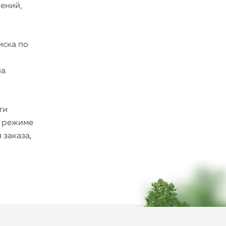
чений,
иска по
на
ти
в режиме
 заказа,