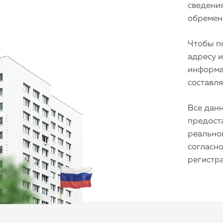
сведения
обремене
Чтобы по
адресу 
информа
составля
Все дан
предост
реальног
согласно
регистр