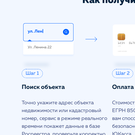
Как получи
Шаг 1
Шаг 2
Поиск объекта
Оплата
Точно укажите адрес объекта
Стоимость
недвижимости или кадастровый
ЕГРН 850
номер, сервис в режиме реального
вам спос
времени покажет данные в базе
безопасн
Росреестра, проверьте корректно
ЮКасса.