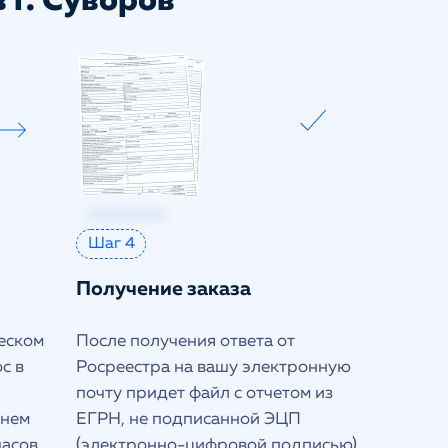
 г. Суворов
Шаг 4
Получение заказа
еском
После получения ответа от
с в
Росреестра на вашу электронную
почту придет файл с отчетом из
днем
ЕГРН, не подписанной ЭЦП
часов
(электронно-цифровой подписью)