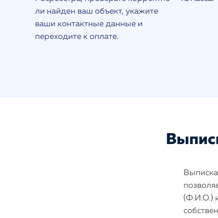
ли найден ваш объект, укажите
ваши контактные данные и
переходите к оплате.
Выписк
Выписка 
позволяе
(Ф.И.О.)
собстве