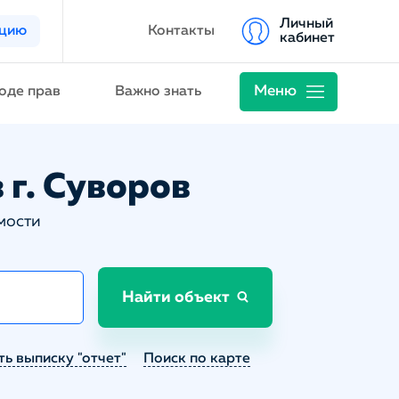
Личный
ацию
Контакты
кабинет
Меню
оде прав
Важно знать
 г. Суворов
мости
Найти объект
ть выписку "отчет"
Поиск по карте