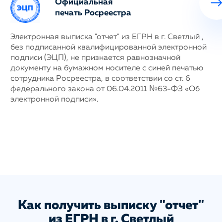
Официальная
печать Росреестра
ных
Электронная выписка "отчет" из ЕГРН в г. Светлый ,
Н
без подписанной квалифицированной электронной
с
му
подписи (ЭЦП), не признается равнозначной
п
документу на бумажном носителе с синей печатью
г
сотрудника Росреестра, в соответствии со ст. 6
у
федерального закона от 06.04.2011 №63-ФЗ «Об
н
электронной подписи».
д
п
с
ис
а
Как получить выписку "отчет"
из ЕГРН в г. Светлый