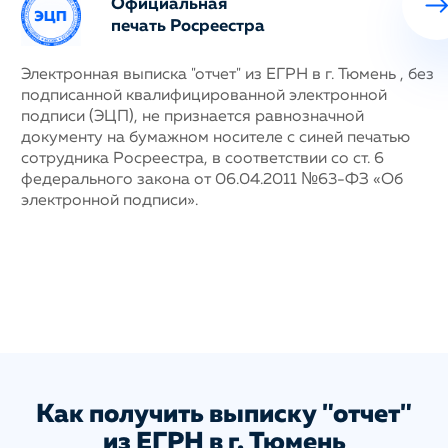
Официальная
печать Росреестра
ных
Электронная выписка "отчет" из ЕГРН в г. Тюмень , без
Н
подписанной квалифицированной электронной
с
му
подписи (ЭЦП), не признается равнозначной
п
документу на бумажном носителе с синей печатью
г
сотрудника Росреестра, в соответствии со ст. 6
у
федерального закона от 06.04.2011 №63-ФЗ «Об
н
электронной подписи».
д
п
с
ис
а
Как получить выписку "отчет"
из ЕГРН в г. Тюмень