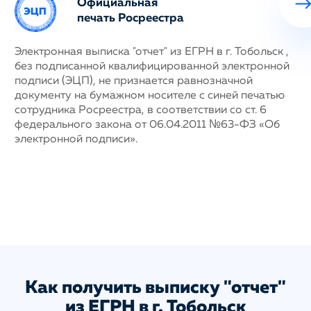
Официальная
печать Росреестра
ных
Электронная выписка "отчет" из ЕГРН в г. Тобольск ,
Н
без подписанной квалифицированной электронной
с
му
подписи (ЭЦП), не признается равнозначной
п
документу на бумажном носителе с синей печатью
г
сотрудника Росреестра, в соответствии со ст. 6
у
федерального закона от 06.04.2011 №63-ФЗ «Об
н
электронной подписи».
д
п
с
ис
а
Как получить выписку "отчет"
из ЕГРН в г. Тобольск