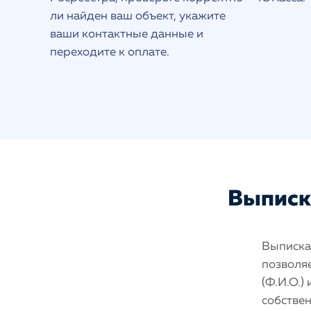
ли найден ваш объект, укажите
ваши контактные данные и
переходите к оплате.
Выписка
Выписка 
позволяе
(Ф.И.О.)
собстве