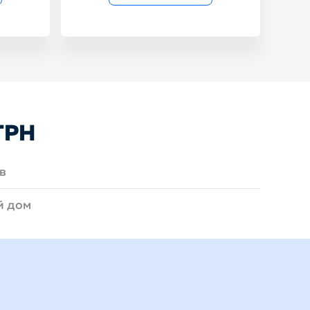
ГРН
в
й дом