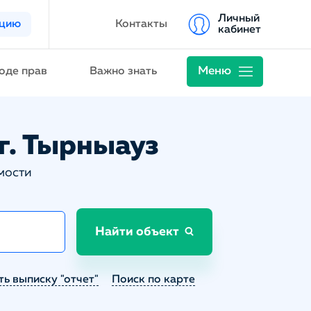
Личный
ацию
Контакты
кабинет
Меню
оде прав
Важно знать
 г. Тырныауз
мости
Найти объект
ть выписку "отчет"
Поиск по карте