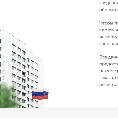
сведения
обремене
Чтобы по
адресу 
информа
составля
Все дан
предост
режиме 
заказа, 
регистр