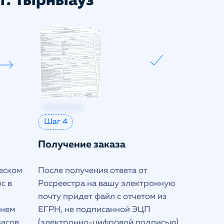
 г. Тырныауз
Шаг 4
Получение заказа
еском
После получения ответа от
с в
Росреестра на вашу электронную
почту придет файл с отчетом из
днем
ЕГРН, не подписанной ЭЦП
часов
(электронно-цифровой подписью)