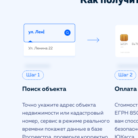
Как получит
Шаг 1
Шаг 2
Поиск объекта
Оплата
Точно укажите адрес объекта
Стоимость
недвижимости или кадастровый
ЕГРН 850
номер, сервис в режиме реального
вам спос
времени покажет данные в базе
безопасн
Росреестра, проверьте корректно
ЮКасса.