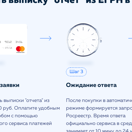
ь выписку "отчет" из ЕГРН в
Шаг 3
 заявки
Ожидание ответа
 выписки "отчета" из
После покупки в автоматич
 руб. Оплатите удобным
режиме формируется запро
обом с помощью
Росреестр. Время ответа
ого сервиса платежей
официально сервиса в сре
занимает от 10 мину до 24 