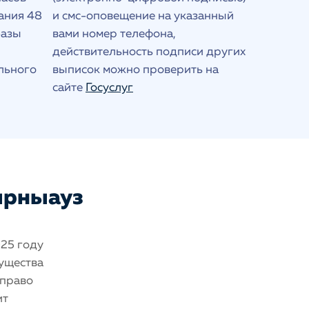
ания 48
и смс-оповещение на указанный
базы
вами номер телефона,
действительность подписи других
льного
выписок можно проверить на
сайте
Госуслуг
Тырныауз
025 году
мущества
 право
ит