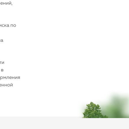
чений,
иска по
на
ти
 в
ормления
венной