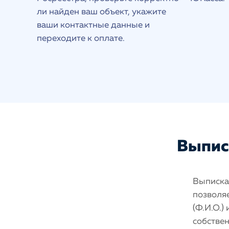
ли найден ваш объект, укажите
ваши контактные данные и
переходите к оплате.
Выписк
Выписка 
позволяе
(Ф.И.О.)
собстве