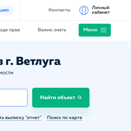
Личный
ацию
Контакты
кабинет
Меню
оде прав
Важно знать
 г. Ветлуга
мости
Найти объект
ть выписку "отчет"
Поиск по карте