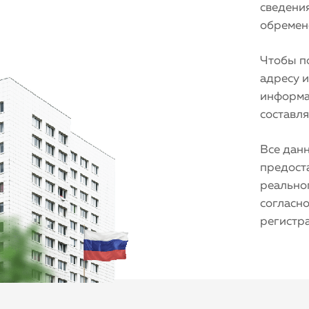
сведения
обремене
Чтобы по
адресу 
информа
составля
Все дан
предост
реальног
согласно
регистр