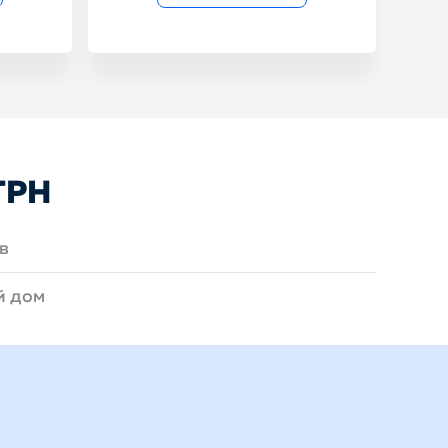
ГРН
в
й дом