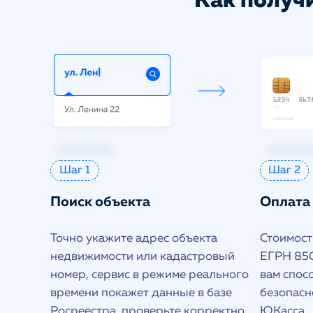
Как получи
Шаг 1
Шаг 2
Поиск объекта
Оплата
Точно укажите адрес объекта
Стоимость
недвижимости или кадастровый
ЕГРН 850
номер, сервис в режиме реального
вам спос
времени покажет данные в базе
безопасн
Росреестра, проверьте корректно
ЮКасса.