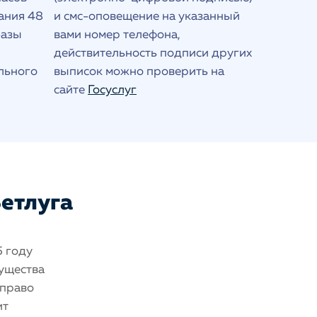
ания 48
и смс-оповещение на указанный
базы
вами номер телефона,
действительность подписи других
льного
выписок можно проверить на
сайте
Госуслуг
Ветлуга
5 году
мущества
 право
ит