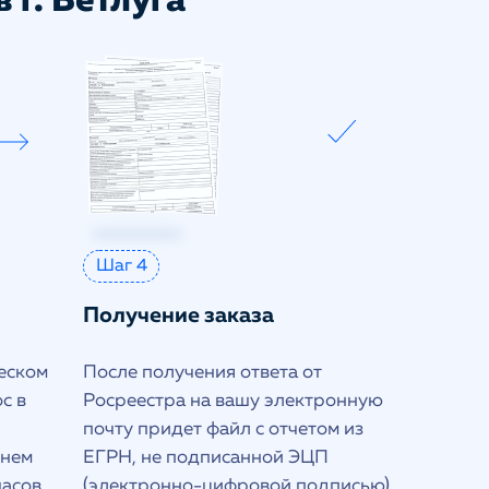
 г. Ветлуга
Шаг 4
Получение заказа
еском
После получения ответа от
с в
Росреестра на вашу электронную
почту придет файл с отчетом из
днем
ЕГРН, не подписанной ЭЦП
часов
(электронно-цифровой подписью)