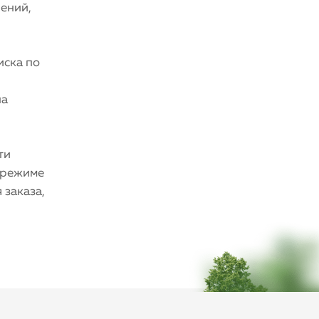
чений,
иска по
на
ти
 режиме
 заказа,