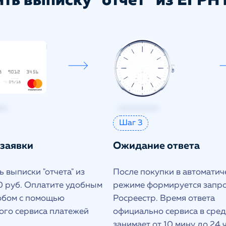
ть выписку "отчет" из ЕГРН в
Шаг 3
 заявки
Ожидание ответа
 выписки "отчета" из
После покупки в автоматич
 руб. Оплатите удобным
режиме формируется запро
обом с помощью
Росреестр. Время ответа
ого сервиса платежей
официально сервиса в сре
занимает от 10 мину до 24 