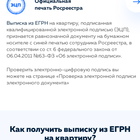
Официальная
печать Росреестра
ных
Выписка из ЕГРН
на квартиру, подписанная
Н
квалифицированной электронной подписью (ЭЦП),
с
му
признается равнозначной документу на бумажном
п
носителе с синей печатью сотрудника Росреестра, в
г
соответствии со ст. 6 федерального закона от
у
06.04.2011 №63-ФЗ «Об электронной подписи».
н
д
п
Проверить электронно-цифровую подпись вы
с
ис
можете на странице «Проверка электронной подписи
а
электронного документа»
Как получить выписку из ЕГРН
на квартиру?