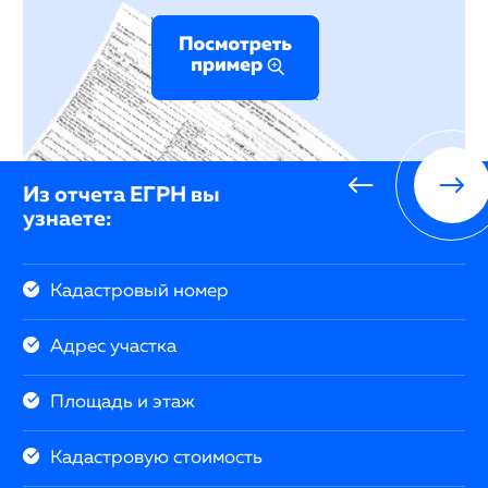
Из отчета ЕГРН вы
узнаете:
Кадастровый номер
Адрес участка
Площадь и этаж
Кадастровую стоимость