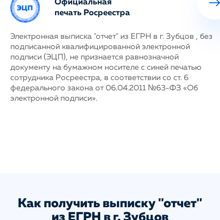
Официальная
печать Росреестра
ных
Электронная выписка "отчет" из ЕГРН в г. Зубцов , без
Н
подписанной квалифицированной электронной
с
му
подписи (ЭЦП), не признается равнозначной
п
документу на бумажном носителе с синей печатью
г
сотрудника Росреестра, в соответствии со ст. 6
у
федерального закона от 06.04.2011 №63-ФЗ «Об
н
электронной подписи».
д
п
с
ис
а
Как получить выписку "отчет"
из ЕГРН в г. Зубцов